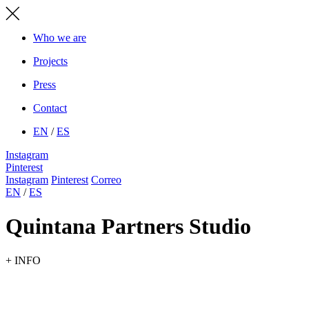
Who we are
Projects
Press
Contact
EN
/
ES
Instagram
Pinterest
Instagram
Pinterest
Correo
EN
/
ES
Quintana Partners Studio
+
INFO